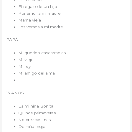
El regalo de un hijo
Por amor a mi madre
Mama vieja
Los versos a mi madre
PAPÁ
Mi querido cascarrabias
Mi viejo
Mi rey
Mi amigo del alma
15 AÑOS
Es mi niña Bonita
Quince primaveras
No crezcas mas
De niña mujer