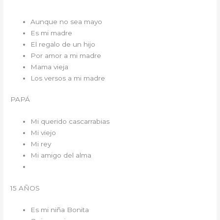
Aunque no sea mayo
Es mi madre
El regalo de un hijo
Por amor a mi madre
Mama vieja
Los versos a mi madre
PAPÁ
Mi querido cascarrabias
Mi viejo
Mi rey
Mi amigo del alma
15 AÑOS
Es mi niña Bonita