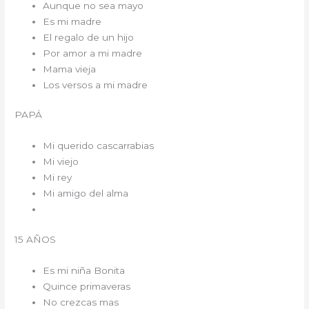
Aunque no sea mayo
Es mi madre
El regalo de un hijo
Por amor a mi madre
Mama vieja
Los versos a mi madre
PAPÁ
Mi querido cascarrabias
Mi viejo
Mi rey
Mi amigo del alma
15 AÑOS
Es mi niña Bonita
Quince primaveras
No crezcas mas