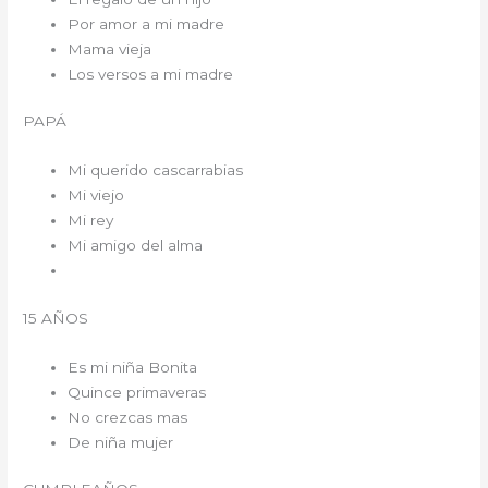
Por amor a mi madre
Mama vieja
Los versos a mi madre
PAPÁ
Mi querido cascarrabias
Mi viejo
Mi rey
Mi amigo del alma
15 AÑOS
Es mi niña Bonita
Quince primaveras
No crezcas mas
De niña mujer