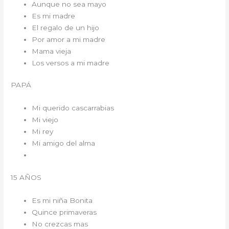
Aunque no sea mayo
Es mi madre
El regalo de un hijo
Por amor a mi madre
Mama vieja
Los versos a mi madre
PAPÁ
Mi querido cascarrabias
Mi viejo
Mi rey
Mi amigo del alma
15 AÑOS
Es mi niña Bonita
Quince primaveras
No crezcas mas