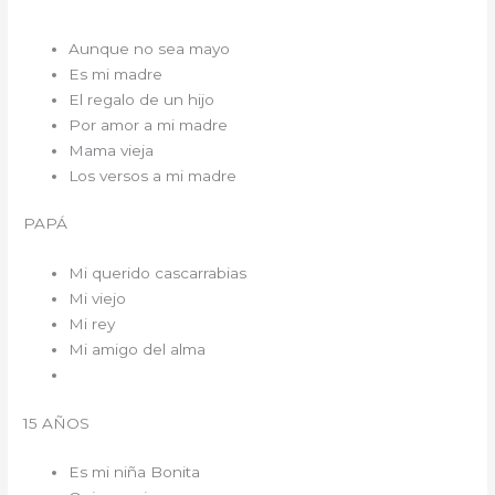
Aunque no sea mayo
Es mi madre
El regalo de un hijo
Por amor a mi madre
Mama vieja
Los versos a mi madre
PAPÁ
Mi querido cascarrabias
Mi viejo
Mi rey
Mi amigo del alma
15 AÑOS
Es mi niña Bonita