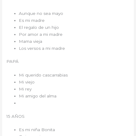
Aunque no sea mayo
Es mi madre
El regalo de un hijo
Por amor a mi madre
Mama vieja
Los versos a mi madre
PAPÁ
Mi querido cascarrabias
Mi viejo
Mi rey
Mi amigo del alma
15 AÑOS
Es mi niña Bonita