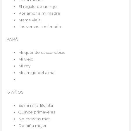
El regalo de un hijo
Por amor a mi madre
Mama vieja
Los versos a mi madre
PAPÁ
Mi querido cascarrabias
Mi viejo
Mi rey
Mi amigo del alma
15 AÑOS
Es mi niña Bonita
Quince primaveras
No crezcas mas
De niña mujer