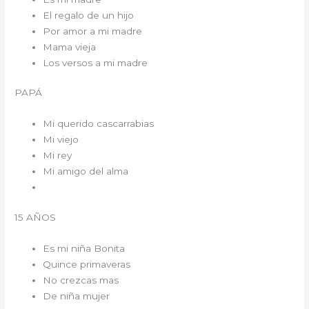
El regalo de un hijo
Por amor a mi madre
Mama vieja
Los versos a mi madre
PAPÁ
Mi querido cascarrabias
Mi viejo
Mi rey
Mi amigo del alma
15 AÑOS
Es mi niña Bonita
Quince primaveras
No crezcas mas
De niña mujer