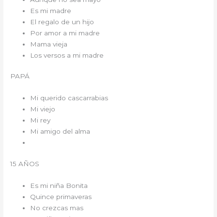
Es mi madre
El regalo de un hijo
Por amor a mi madre
Mama vieja
Los versos a mi madre
PAPÁ
Mi querido cascarrabias
Mi viejo
Mi rey
Mi amigo del alma
15 AÑOS
Es mi niña Bonita
Quince primaveras
No crezcas mas