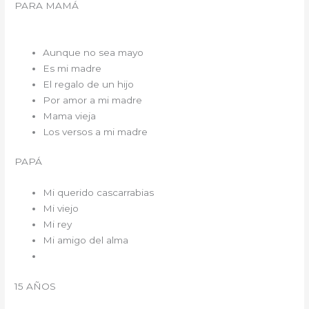
PARA MAMÁ
Aunque no sea mayo
Es mi madre
El regalo de un hijo
Por amor a mi madre
Mama vieja
Los versos a mi madre
PAPÁ
Mi querido cascarrabias
Mi viejo
Mi rey
Mi amigo del alma
15 AÑOS