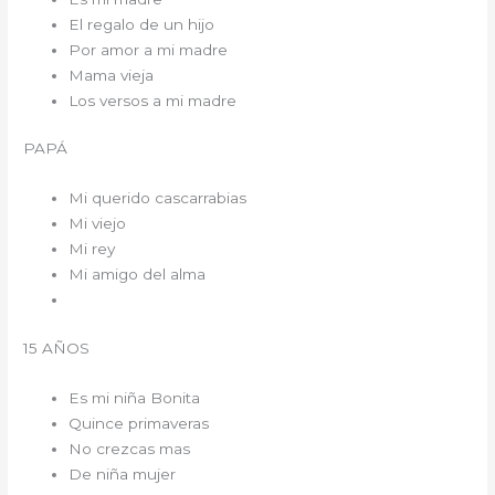
El regalo de un hijo
Por amor a mi madre
Mama vieja
Los versos a mi madre
PAPÁ
Mi querido cascarrabias
Mi viejo
Mi rey
Mi amigo del alma
15 AÑOS
Es mi niña Bonita
Quince primaveras
No crezcas mas
De niña mujer