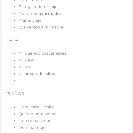
El regalo de un hijo
Por amor a mi madre
Mama vieja
Los versos a mi madre
PAPÁ
Mi querido cascarrabias
Mi viejo
Mi rey
Mi amigo del alma
15 AÑOS
Es mi niña Bonita
Quince primaveras
No crezcas mas
De niña mujer