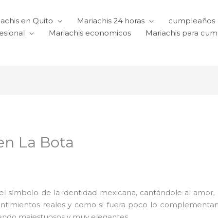
achis en Quito
Mariachis 24 horas
cumpleaños
esional
Mariachis economicos
Mariachis para cu
en La Bota
l símbolo de la identidad mexicana, cantándole al amor, a l
sentimientos reales y como si fuera poco lo complementa
iendo majestuosos y muy elegantes.