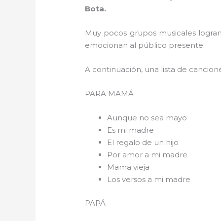
Bota.
Muy pocos grupos musicales logran 
emocionan al público presente.
A continuación, una lista de cancion
PARA 
Aunque no sea mayo
Es mi madre
El regalo de un hijo
Por amor a mi madre
Mama vieja
Los versos a mi madre
PAPÁ