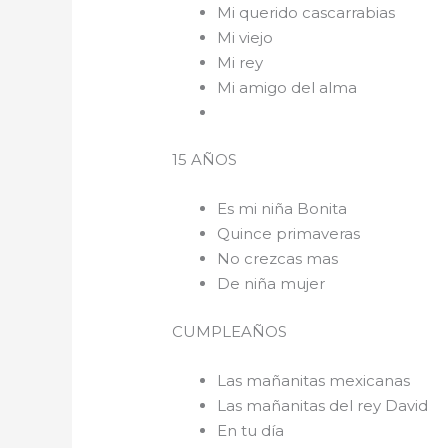
Mi querido cascarrabias
Mi viejo
Mi rey
Mi amigo del alma
15 AÑOS
Es mi niña Bonita
Quince primaveras
No crezcas mas
De niña mujer
CUMPLEAÑOS
Las mañanitas mexicanas
Las mañanitas del rey David
En tu día