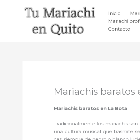
Ir
al
Inicio
Mari
contenido
Mariachi prof
Contacto
Mariachis baratos 
Mariachis baratos en La Bota
Tradicionalmente los mariachis son e
una cultura musical que trasmite 
casi siempre de negro o blanco luc