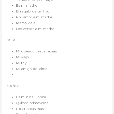
Es mi madre
El regalo de un hijo
Por amor a mi madre
Mama vieja
Los versos a mi madre
PAPÁ
Mi querido cascarrabias
Mi viejo
Mi rey
Mi amigo del alma
15 AÑOS
Es mi niña Bonita
Quince primaveras
No crezcas mas