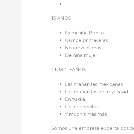
15 AÑOS
Es mi niña Bonita
Quince primaveras
No crezcas mas
De niña mujer
CUMPLEAÑOS
Las mañanitas mexicanas
Las mañanitas del rey David
En tu día
Las nochecitas
Y muchísimas más.
Somos una empresa experta posici