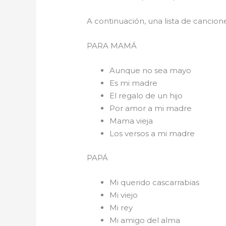
A continuación, una lista de cancio
PARA 
Aunque no sea mayo
Es mi madre
El regalo de un hijo
Por amor a mi madre
Mama vieja
Los versos a mi madre
PAPÁ
Mi querido cascarrabias
Mi viejo
Mi rey
Mi amigo del alma