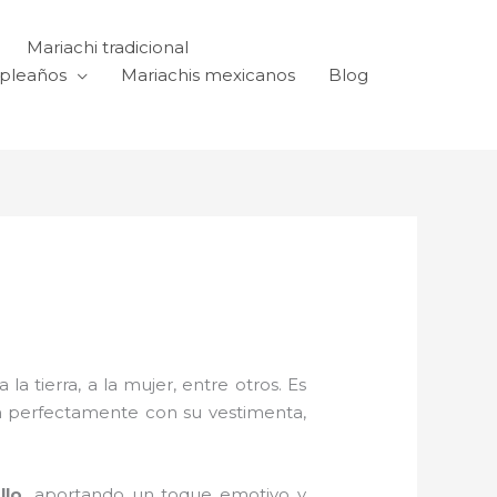
Mariachi tradicional
mpleaños
Mariachis mexicanos
Blog
a tierra, a la mujer, entre otros. Es
n perfectamente con su vestimenta,
llo,
aportando un toque emotivo y