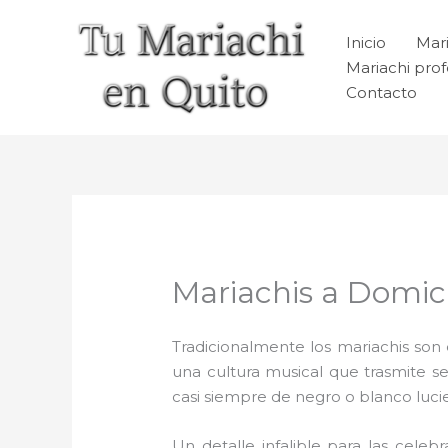
Ir
al
Inicio
Mari
contenido
Mariachi prof
Contacto
Mariachis a Domici
Tradicionalmente los mariachis son e
una cultura musical que trasmite 
casi siempre de negro o blanco luc
Un detalle infalible para las celeb