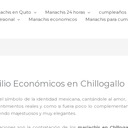
achis en Quito
Mariachis 24 horas
cumpleaños
esional
Mariachis economicos
Mariachis para cu
lio Económicos en Chillogallo
l símbolo de la identidad mexicana, cantándole al amor, a l
sentimientos reales y como si fuera poco lo complementa
iendo majestuosos y muy elegantes.
raciones son la contratación de los
mariachis en Chilloga