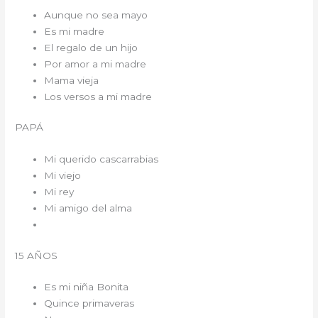
Aunque no sea mayo
Es mi madre
El regalo de un hijo
Por amor a mi madre
Mama vieja
Los versos a mi madre
PAPÁ
Mi querido cascarrabias
Mi viejo
Mi rey
Mi amigo del alma
15 AÑOS
Es mi niña Bonita
Quince primaveras