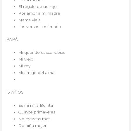
El regalo de un hijo
Por amor a mi madre
Mama vieja
Los versos a mi madre
PAPÁ
Mi querido cascarrabias
Mi viejo
Mi rey
Mi amigo del alma
15 AÑOS
Es mi niña Bonita
Quince primaveras
No crezcas mas
De niña mujer