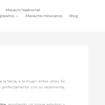
Mariachi tradicional
mpleaños
Mariachis mexicanos
Blog
a tierra, a la mujer, entre otros. Es
n perfectamente con su vestimenta,
ina,
aportando un toque emotivo y