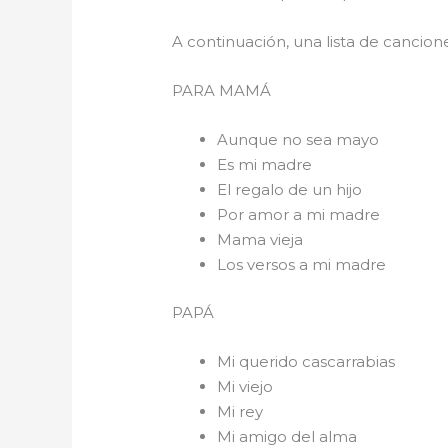
A continuación, una lista de cancio
PARA 
Aunque no sea mayo
Es mi madre
El regalo de un hijo
Por amor a mi madre
Mama vieja
Los versos a mi madre
PAPÁ
Mi querido cascarrabias
Mi viejo
Mi rey
Mi amigo del alma