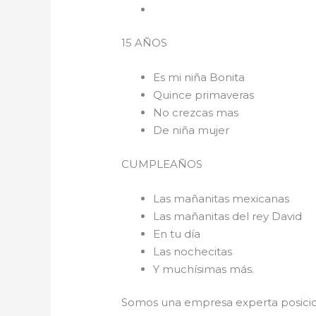
15 AÑOS
Es mi niña Bonita
Quince primaveras
No crezcas mas
De niña mujer
CUMPLEAÑOS
Las mañanitas mexicanas
Las mañanitas del rey David
En tu día
Las nochecitas
Y muchísimas más.
Somos una empresa experta posicio