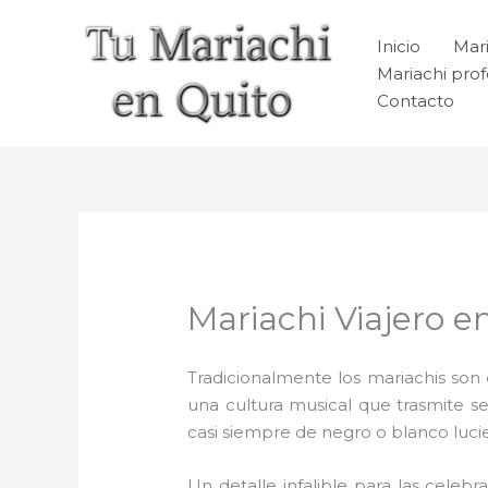
Ir
al
Inicio
Mari
contenido
Mariachi prof
Contacto
Mariachi Viajero e
Tradicionalmente los mariachis son e
una cultura musical que trasmite 
casi siempre de negro o blanco luc
Un detalle infalible para las celebr