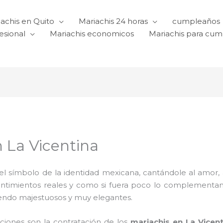
achis en Quito
Mariachis 24 horas
cumpleaños
esional
Mariachis economicos
Mariachis para cu
n La Vicentina
l símbolo de la identidad mexicana, cantándole al amor, a l
sentimientos reales y como si fuera poco lo complementa
iendo majestuosos y muy elegantes.
aciones son la contratación de los
mariachis en La Vicent