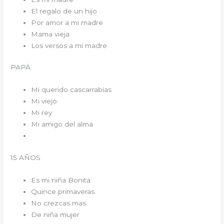
El regalo de un hijo
Por amor a mi madre
Mama vieja
Los versos a mi madre
PAPÁ
Mi querido cascarrabias
Mi viejo
Mi rey
Mi amigo del alma
15 AÑOS
Es mi niña Bonita
Quince primaveras
No crezcas mas
De niña mujer