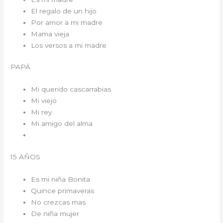
El regalo de un hijo
Por amor a mi madre
Mama vieja
Los versos a mi madre
PAPÁ
Mi querido cascarrabias
Mi viejo
Mi rey
Mi amigo del alma
15 AÑOS
Es mi niña Bonita
Quince primaveras
No crezcas mas
De niña mujer