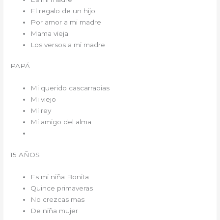
El regalo de un hijo
Por amor a mi madre
Mama vieja
Los versos a mi madre
PAPÁ
Mi querido cascarrabias
Mi viejo
Mi rey
Mi amigo del alma
15 AÑOS
Es mi niña Bonita
Quince primaveras
No crezcas mas
De niña mujer