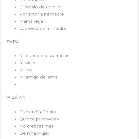
El regalo de un hijo
Por amor a mi madre
Mama vieja
Los versos a mi madre
PAPÁ
Mi querido cascarrabias
Mi viejo
Mi rey
Mi amigo del alma
15 AÑOS
Es mi niña Bonita
Quince primaveras
No crezcas mas
De niña mujer