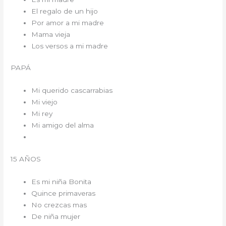
El regalo de un hijo
Por amor a mi madre
Mama vieja
Los versos a mi madre
PAPÁ
Mi querido cascarrabias
Mi viejo
Mi rey
Mi amigo del alma
15 AÑOS
Es mi niña Bonita
Quince primaveras
No crezcas mas
De niña mujer