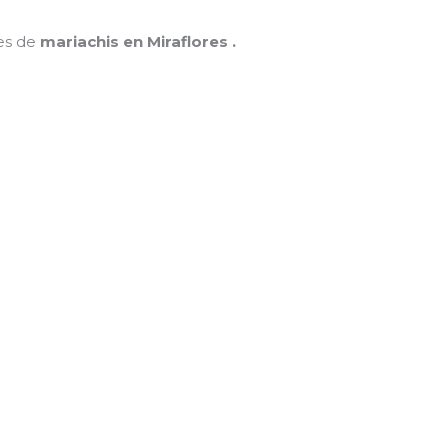
nes de
mariachis en Miraflores .
MAMÁ