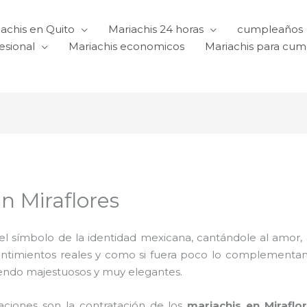
achis en Quito
Mariachis 24 horas
cumpleaños
esional
Mariachis economicos
Mariachis para cu
n Miraflores
l símbolo de la identidad mexicana, cantándole al amor, a l
sentimientos reales y como si fuera poco lo complementa
iendo majestuosos y muy elegantes.
raciones son la contratación de los
mariachis en Miraflo