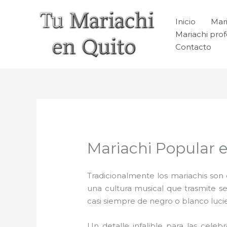
Ir
al
Inicio
Mari
contenido
Mariachi prof
Contacto
Mariachi Popular e
Tradicionalmente los mariachis son e
una cultura musical que trasmite 
casi siempre de negro o blanco luc
Un detalle infalible para las celeb