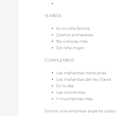
15 AÑOS
Es mi niña Bonita
Quince primaveras
No crezcas mas
De niña mujer
CUMPLEAÑOS
Las mañanitas mexicanas
Las mañanitas del rey David
En tu día
Las nochecitas
Y muchísimas más.
Somos una empresa experta posici