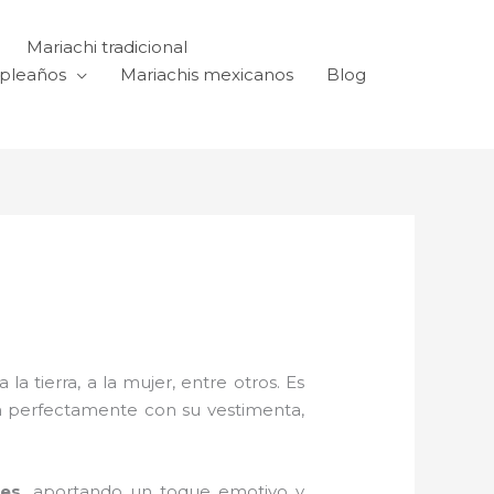
Mariachi tradicional
mpleaños
Mariachis mexicanos
Blog
a tierra, a la mujer, entre otros. Es
n perfectamente con su vestimenta,
res,
aportando un toque emotivo y