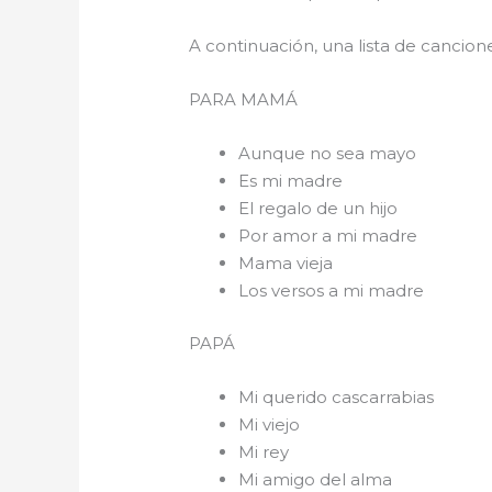
A continuación, una lista de cancio
PARA 
Aunque no sea mayo
Es mi madre
El regalo de un hijo
Por amor a mi madre
Mama vieja
Los versos a mi madre
PAPÁ
Mi querido cascarrabias
Mi viejo
Mi rey
Mi amigo del alma