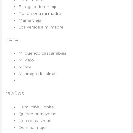
El regalo de un hijo
Por amor a mi madre
Mama vieja
Los versos a mi madre
PAPÁ
Mi querido cascarrabias
Mi viejo
Mi rey
Mi amigo del alma
15 AÑOS
Es mi niña Bonita
Quince primaveras
No crezcas mas
De niña mujer