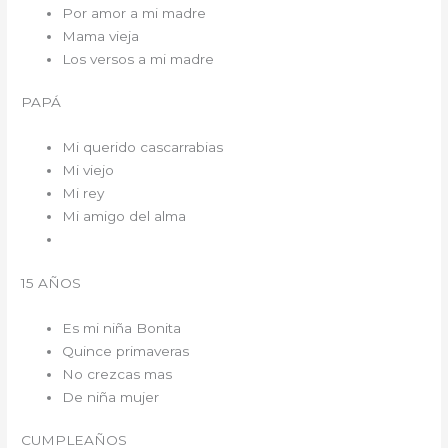
Por amor a mi madre
Mama vieja
Los versos a mi madre
PAPÁ
Mi querido cascarrabias
Mi viejo
Mi rey
Mi amigo del alma
15 AÑOS
Es mi niña Bonita
Quince primaveras
No crezcas mas
De niña mujer
CUMPLEAÑOS