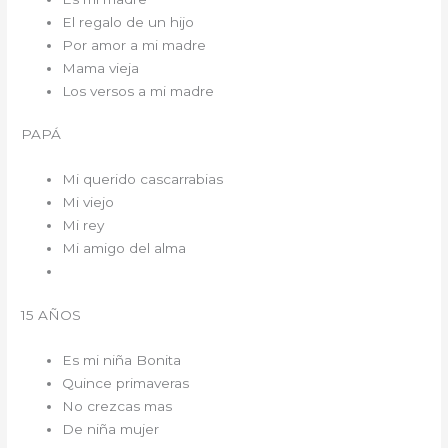
El regalo de un hijo
Por amor a mi madre
Mama vieja
Los versos a mi madre
PAPÁ
Mi querido cascarrabias
Mi viejo
Mi rey
Mi amigo del alma
15 AÑOS
Es mi niña Bonita
Quince primaveras
No crezcas mas
De niña mujer