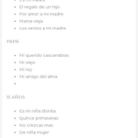
El regalo de un hijo
Por amor a mi madre
Mama vieja
Los versos a mi madre
PAPÁ
Mi querido cascarrabias
Mi viejo
Mi rey
Mi amigo del alma
15 AÑOS
Es mi niña Bonita
Quince primaveras
No crezcas mas
De niña mujer