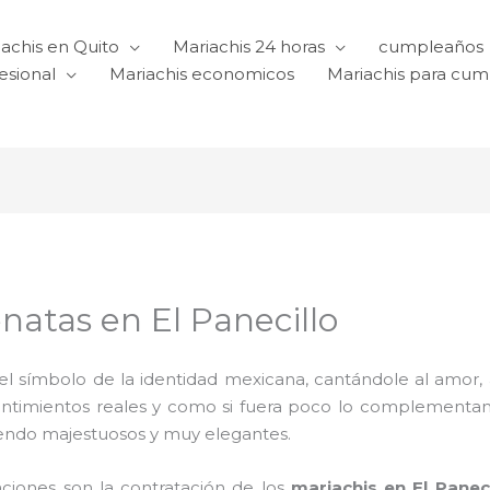
achis en Quito
Mariachis 24 horas
cumpleaños
esional
Mariachis economicos
Mariachis para cu
natas en El Panecillo
l símbolo de la identidad mexicana, cantándole al amor, a l
sentimientos reales y como si fuera poco lo complementa
iendo majestuosos y muy elegantes.
aciones son la contratación de los
mariachis en El Paneci