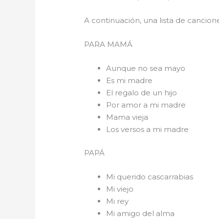
A continuación, una lista de cancio
PARA 
Aunque no sea mayo
Es mi madre
El regalo de un hijo
Por amor a mi madre
Mama vieja
Los versos a mi madre
PAPÁ
Mi querido cascarrabias
Mi viejo
Mi rey
Mi amigo del alma