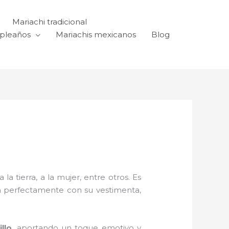
Mariachi tradicional
mpleaños
Mariachis mexicanos
Blog
a tierra, a la mujer, entre otros. Es
n perfectamente con su vestimenta,
llo,
aportando un toque emotivo y