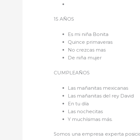
15 AÑOS
Es mi niña Bonita
Quince primaveras
No crezcas mas
De niña mujer
CUMPLEAÑOS
Las mañanitas mexicanas
Las mañanitas del rey David
En tu día
Las nochecitas
Y muchísimas más.
Somos una empresa experta posicio