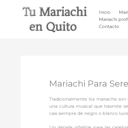
Ir
al
Inicio
Mari
contenido
Mariachi prof
Contacto
Mariachi Para Sere
Tradicionalmente los mariachis son e
una cultura musical que trasmite 
casi siempre de negro o blanco luc
Un detalle infalible para las celebr