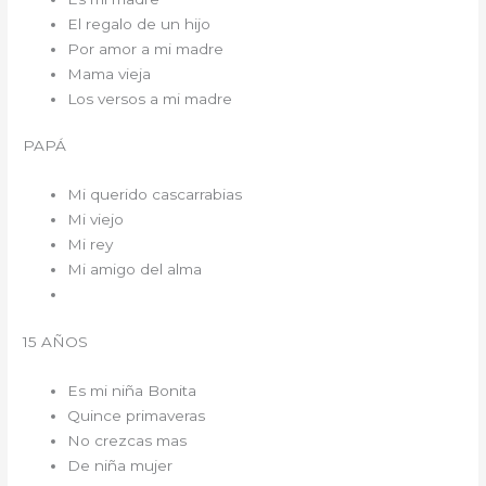
El regalo de un hijo
Por amor a mi madre
Mama vieja
Los versos a mi madre
PAPÁ
Mi querido cascarrabias
Mi viejo
Mi rey
Mi amigo del alma
15 AÑOS
Es mi niña Bonita
Quince primaveras
No crezcas mas
De niña mujer