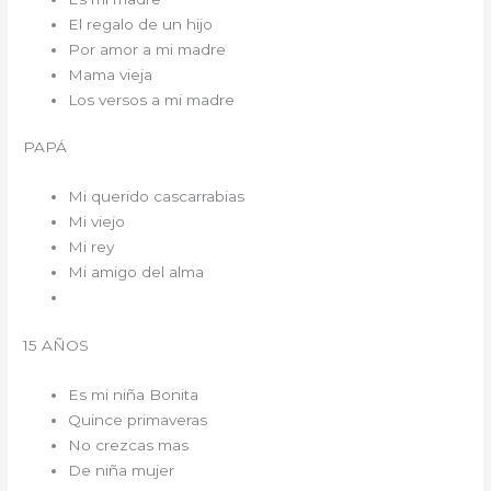
El regalo de un hijo
Por amor a mi madre
Mama vieja
Los versos a mi madre
PAPÁ
Mi querido cascarrabias
Mi viejo
Mi rey
Mi amigo del alma
15 AÑOS
Es mi niña Bonita
Quince primaveras
No crezcas mas
De niña mujer