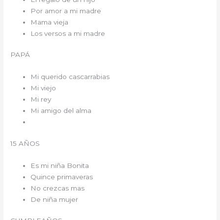
Por amor a mi madre
Mama vieja
Los versos a mi madre
PAPÁ
Mi querido cascarrabias
Mi viejo
Mi rey
Mi amigo del alma
15 AÑOS
Es mi niña Bonita
Quince primaveras
No crezcas mas
De niña mujer