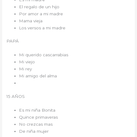
El regalo de un hijo
Por amor a mi madre
Mama vieja
Los versos a mi madre
PAPÁ
Mi querido cascarrabias
Mi viejo
Mi rey
Mi amigo del alma
15 AÑOS
Es mi niña Bonita
Quince primaveras
No crezcas mas
De niña mujer