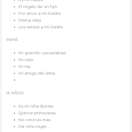
El regalo de un hijo
Por amor a mi madre
Mama vieja
Los versos a mi madre
PAPÁ
Mi querido cascarrabias
Mi viejo
Mi rey
Mi amigo del alma
15 AÑOS
Es mi niña Bonita
Quince primaveras
No crezcas mas
De niña mujer