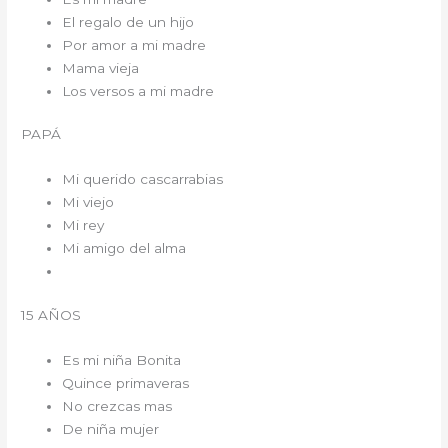
El regalo de un hijo
Por amor a mi madre
Mama vieja
Los versos a mi madre
PAPÁ
Mi querido cascarrabias
Mi viejo
Mi rey
Mi amigo del alma
15 AÑOS
Es mi niña Bonita
Quince primaveras
No crezcas mas
De niña mujer