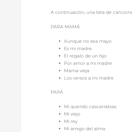
A continuación, una lista de cancio
PARA 
Aunque no sea mayo
Es mi madre
El regalo de un hijo
Por amor a mi madre
Mama vieja
Los versos a mi madre
PAPÁ
Mi querido cascarrabias
Mi viejo
Mi rey
Mi amigo del alma