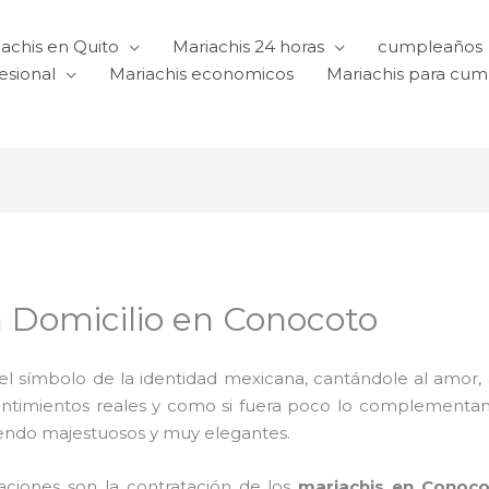
achis en Quito
Mariachis 24 horas
cumpleaños
esional
Mariachis economicos
Mariachis para cu
a Domicilio en Conocoto
l símbolo de la identidad mexicana, cantándole al amor, a l
sentimientos reales y como si fuera poco lo complementa
iendo majestuosos y muy elegantes.
raciones son la contratación de los
mariachis en Conoc