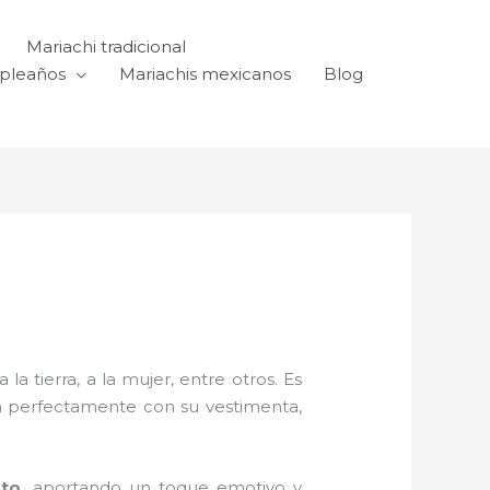
Mariachi tradicional
mpleaños
Mariachis mexicanos
Blog
a tierra, a la mujer, entre otros. Es
n perfectamente con su vestimenta,
oto,
aportando un toque emotivo y