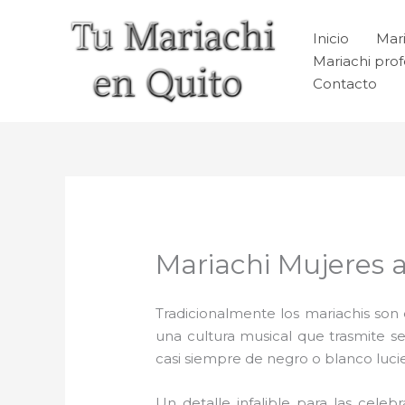
Ir
al
Inicio
Mari
contenido
Mariachi prof
Contacto
Mariachi Mujeres 
Tradicionalmente los mariachis son e
una cultura musical que trasmite 
casi siempre de negro o blanco luc
Un detalle infalible para las celeb