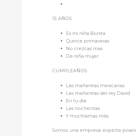
15 AÑOS
Es mi niña Bonita
Quince primaveras
No crezcas mas
De niña mujer
CUMPLEAÑOS
Las mañanitas mexicanas
Las mañanitas del rey David
En tu día
Las nochecitas
Y muchísimas más.
Somos una empresa experta posici