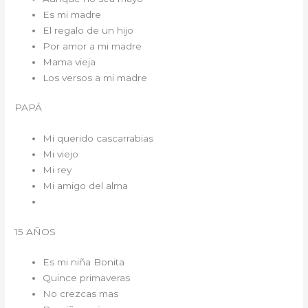
Es mi madre
El regalo de un hijo
Por amor a mi madre
Mama vieja
Los versos a mi madre
PAPÁ
Mi querido cascarrabias
Mi viejo
Mi rey
Mi amigo del alma
15 AÑOS
Es mi niña Bonita
Quince primaveras
No crezcas mas