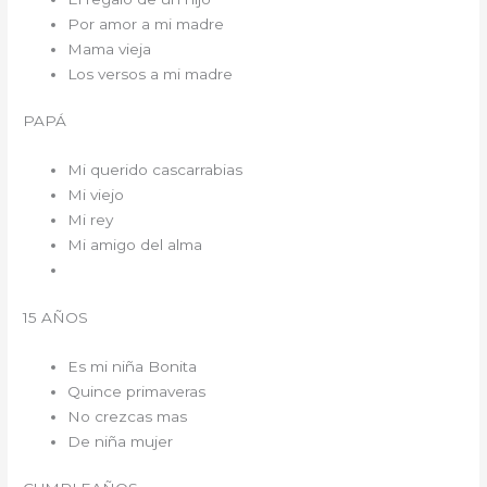
Por amor a mi madre
Mama vieja
Los versos a mi madre
PAPÁ
Mi querido cascarrabias
Mi viejo
Mi rey
Mi amigo del alma
15 AÑOS
Es mi niña Bonita
Quince primaveras
No crezcas mas
De niña mujer