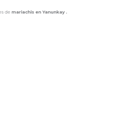
nes de
mariachis en Yanunkay .
MAMÁ