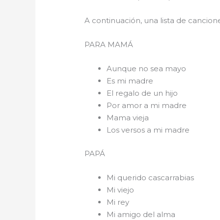
A continuación, una lista de cancio
PARA 
Aunque no sea mayo
Es mi madre
El regalo de un hijo
Por amor a mi madre
Mama vieja
Los versos a mi madre
PAPÁ
Mi querido cascarrabias
Mi viejo
Mi rey
Mi amigo del alma