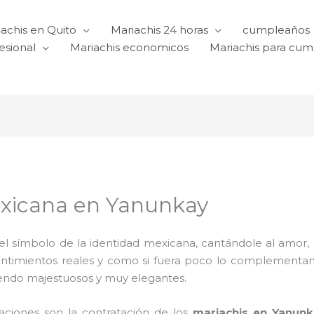
achis en Quito
Mariachis 24 horas
cumpleaños
esional
Mariachis economicos
Mariachis para cu
exicana en Yanunkay
l símbolo de la identidad mexicana, cantándole al amor, a l
sentimientos reales y como si fuera poco lo complementa
iendo majestuosos y muy elegantes.
raciones son la contratación de los
mariachis en Yanun