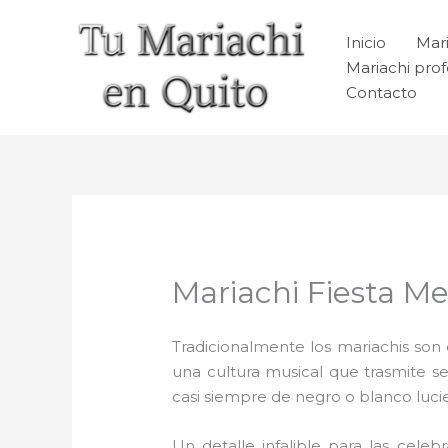
Ir
al
Inicio
Mari
contenido
Mariachi prof
Contacto
Mariachi Fiesta M
Tradicionalmente los mariachis son e
una cultura musical que trasmite 
casi siempre de negro o blanco luc
Un detalle infalible para las celeb