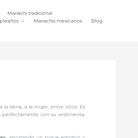
Mariachi tradicional
mpleaños
Mariachis mexicanos
Blog
a tierra, a la mujer, entre otros. Es
n perfectamente con su vestimenta,
kay,
aportando un toque emotivo y