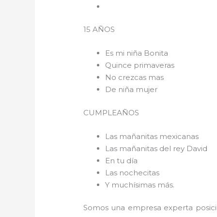
15 AÑOS
Es mi niña Bonita
Quince primaveras
No crezcas mas
De niña mujer
CUMPLEAÑOS
Las mañanitas mexicanas
Las mañanitas del rey David
En tu día
Las nochecitas
Y muchísimas más.
Somos una empresa experta posici