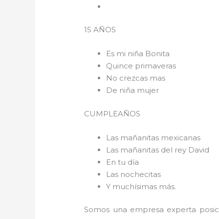
15 AÑOS
Es mi niña Bonita
Quince primaveras
No crezcas mas
De niña mujer
CUMPLEAÑOS
Las mañanitas mexicanas
Las mañanitas del rey David
En tu día
Las nochecitas
Y muchísimas más.
Somos una empresa experta posici