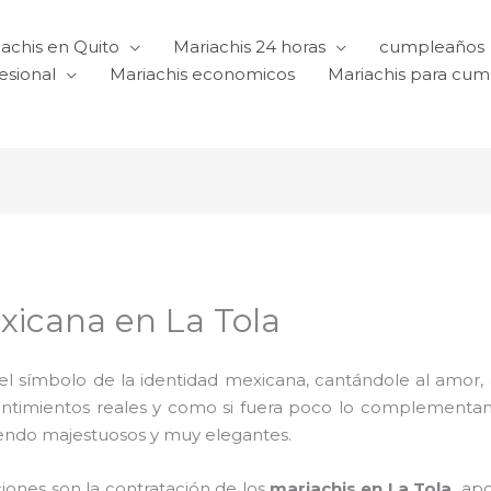
achis en Quito
Mariachis 24 horas
cumpleaños
esional
Mariachis economicos
Mariachis para cu
xicana en La Tola
l símbolo de la identidad mexicana, cantándole al amor, a l
sentimientos reales y como si fuera poco lo complementa
iendo majestuosos y muy elegantes.
ciones son la contratación de los
mariachis en La Tola,
apo