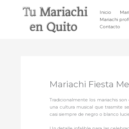
Ir
al
Inicio
Mari
contenido
Mariachi prof
Contacto
Mariachi Fiesta Me
Tradicionalmente los mariachis son e
una cultura musical que trasmite 
casi siempre de negro o blanco luc
Un detalle infalible para las celebra