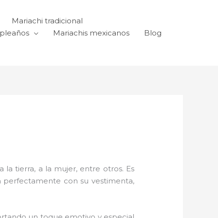
Mariachi tradicional
mpleaños
Mariachis mexicanos
Blog
a tierra, a la mujer, entre otros. Es
n perfectamente con su vestimenta,
rtando un toque emotivo y especial