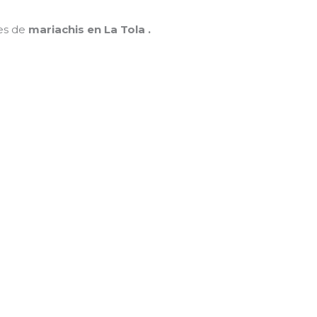
nes de
mariachis en La Tola .
MAMÁ