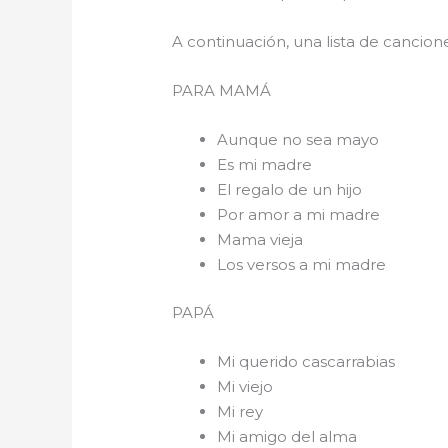
A continuación, una lista de cancio
PARA 
Aunque no sea mayo
Es mi madre
El regalo de un hijo
Por amor a mi madre
Mama vieja
Los versos a mi madre
PAPÁ
Mi querido cascarrabias
Mi viejo
Mi rey
Mi amigo del alma