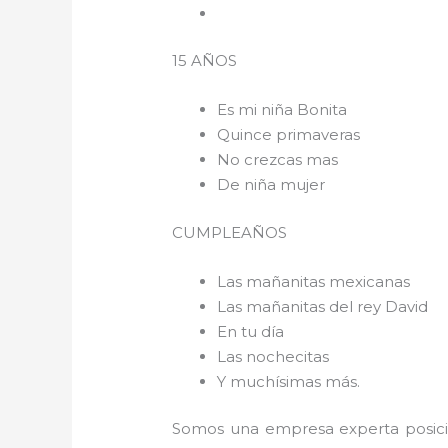
15 AÑOS
Es mi niña Bonita
Quince primaveras
No crezcas mas
De niña mujer
CUMPLEAÑOS
Las mañanitas mexicanas
Las mañanitas del rey David
En tu día
Las nochecitas
Y muchísimas más.
Somos una empresa experta posici