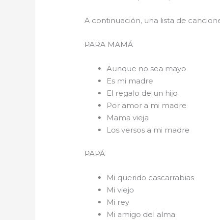
A continuación, una lista de cancio
PARA 
Aunque no sea mayo
Es mi madre
El regalo de un hijo
Por amor a mi madre
Mama vieja
Los versos a mi madre
PAPÁ
Mi querido cascarrabias
Mi viejo
Mi rey
Mi amigo del alma