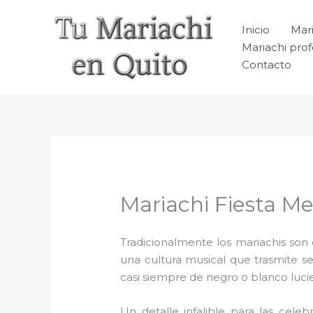
Ir
al
Inicio
Mari
contenido
Mariachi prof
Contacto
Mariachi Fiesta M
Tradicionalmente los mariachis son e
una cultura musical que trasmite 
casi siempre de negro o blanco luc
Un detalle infalible para las celeb