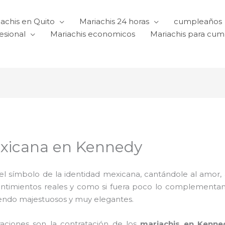
achis en Quito
Mariachis 24 horas
cumpleaños
esional
Mariachis economicos
Mariachis para cu
exicana en Kennedy
l símbolo de la identidad mexicana, cantándole al amor, a l
sentimientos reales y como si fuera poco lo complementa
iendo majestuosos y muy elegantes.
raciones son la contratación de los
mariachis en Kenne