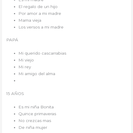
El regalo de un hijo
Por amor a mi madre
Mama vieja
Los versos a mi madre
PAPÁ
Mi querido cascarrabias
Mi viejo
Mi rey
Mi amigo del alma
15 AÑOS
Es mi niña Bonita
Quince primaveras
No crezcas mas
De niña mujer