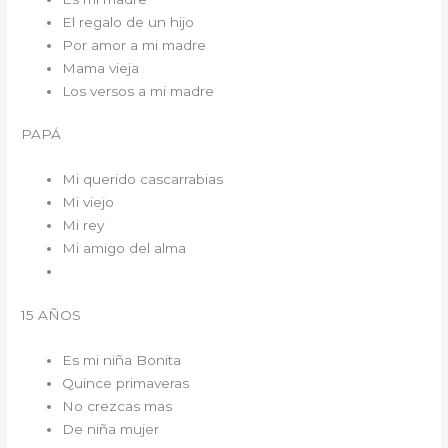
El regalo de un hijo
Por amor a mi madre
Mama vieja
Los versos a mi madre
PAPÁ
Mi querido cascarrabias
Mi viejo
Mi rey
Mi amigo del alma
15 AÑOS
Es mi niña Bonita
Quince primaveras
No crezcas mas
De niña mujer