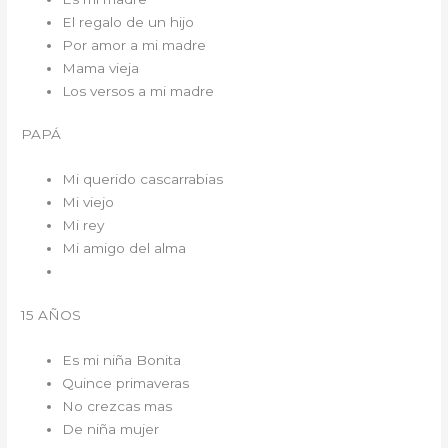
El regalo de un hijo
Por amor a mi madre
Mama vieja
Los versos a mi madre
PAPÁ
Mi querido cascarrabias
Mi viejo
Mi rey
Mi amigo del alma
15 AÑOS
Es mi niña Bonita
Quince primaveras
No crezcas mas
De niña mujer