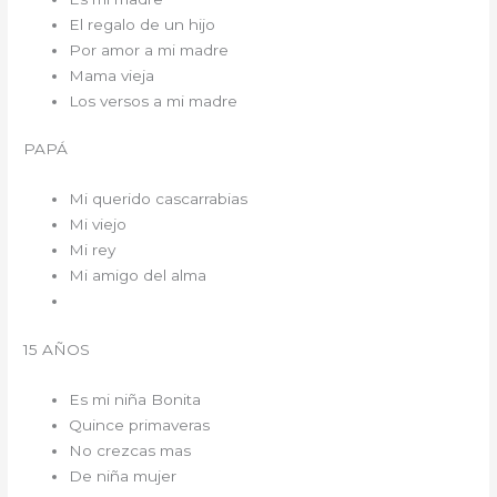
El regalo de un hijo
Por amor a mi madre
Mama vieja
Los versos a mi madre
PAPÁ
Mi querido cascarrabias
Mi viejo
Mi rey
Mi amigo del alma
15 AÑOS
Es mi niña Bonita
Quince primaveras
No crezcas mas
De niña mujer