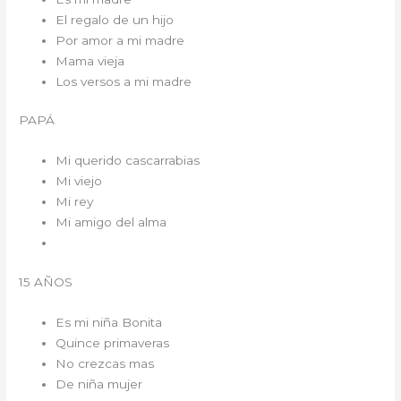
El regalo de un hijo
Por amor a mi madre
Mama vieja
Los versos a mi madre
PAPÁ
Mi querido cascarrabias
Mi viejo
Mi rey
Mi amigo del alma
15 AÑOS
Es mi niña Bonita
Quince primaveras
No crezcas mas
De niña mujer