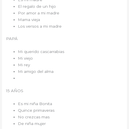
El regalo de un hijo
Por amor a mi madre
Mama vieja
Los versos a mi madre
PAPÁ
Mi querido cascarrabias
Mi viejo
Mi rey
Mi amigo del alma
15 AÑOS
Es mi niña Bonita
Quince primaveras
No crezcas mas
De niña mujer