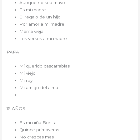
Aunque no sea mayo
Es mi madre
El regalo de un hijo
Por amor a mi madre
Mama vieja
Los versos a mi madre
PAPÁ
Mi querido cascarrabias
Mi viejo
Mi rey
Mi amigo del alma
15 AÑOS
Es mi niña Bonita
Quince primaveras
No crezcas mas