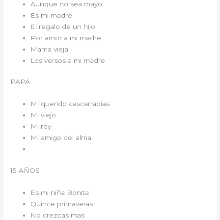
Aunque no sea mayo
Es mi madre
El regalo de un hijo
Por amor a mi madre
Mama vieja
Los versos a mi madre
PAPÁ
Mi querido cascarrabias
Mi viejo
Mi rey
Mi amigo del alma
15 AÑOS
Es mi niña Bonita
Quince primaveras
No crezcas mas